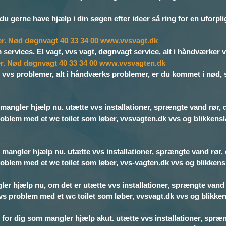
du gerne have hjælp i din søgen efter ideer så ring for en uforpl
er.
Nød døgnvagt 40 33 34 00 www.vvsvagt.dk
 services. El vagt, vvs vagt, døgnvagt service, alt i håndværker v
mer. Nød døgnvagt 40 33 34 00 www.vvsvagten.dk
vvs problemer, alt i håndværks problemer, er du kommet i nød, så
mangler hjælp nu. utætte vvs installationer, sprængte vand rør, 
 problem med et wc toilet som løber, vvsvagten.dk vvs og blikken
mangler hjælp nu. utætte vvs installationer, sprængte vand rør,
 problem med et wc toilet som løber, vvs-vagten.dk vvs og blikken
gler hjælp nu, om det er utætte vvs installationer, sprængte vand
 vvs problem med et wc toilet som løber, vvsvagt.dk vvs og blikken
or dig som mangler hjælp akut. utætte vvs installationer, spræn