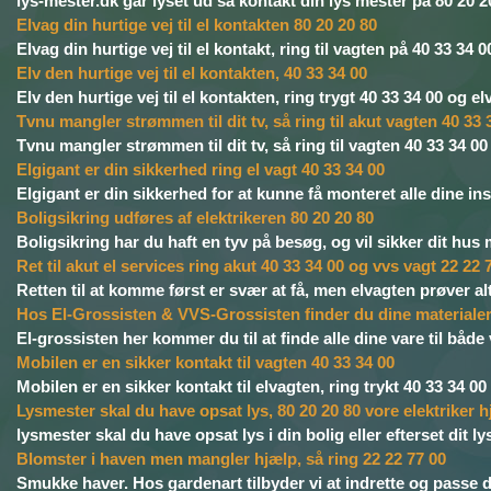
lys-mester.dk går lyset ud så kontakt din lys mester på 80 20 20 
Elvag din hurtige vej til el kontakten 80 20 20 80
Elvag din hurtige vej til el kontakt, ring til vagten på 40 33 34 0
Elv den hurtige vej til el kontakten, 40 33 34 00
Elv den hurtige vej til el kontakten, ring trygt 40 33 34 00 og e
Tvnu mangler strømmen til dit tv, så ring til akut vagten 40 33 
Tvnu mangler strømmen til dit tv, så ring til vagten 40 33 34 00
Elgigant er din sikkerhed ring el vagt 40 33 34 00
Elgigant er din sikkerhed for at kunne få monteret alle dine ins
Boligsikring udføres af elektrikeren 80 20 20 80
Boligsikring har du haft en tyv på besøg, og vil sikker dit hus 
Ret til akut el services ring akut 40 33 34 00 og vvs vagt 22 22 
Retten til at komme først er svær at få, men elvagten prøver alt
Hos El-Grossisten & VVS-Grossisten finder du dine materiale
El-grossisten her kommer du til at finde alle dine vare til både
Mobilen er en sikker kontakt til vagten 40 33 34 00
Mobilen er en sikker kontakt til elvagten, ring trykt 40 33 34 00 
Lysmester skal du have opsat lys, 80 20 20 80 vore elektriker h
lysmester skal du have opsat lys i din bolig eller efterset dit ly
Blomster i haven men mangler hjælp, så ring 22 22 77 00
Smukke haver. Hos gardenart tilbyder vi at indrette og passe 