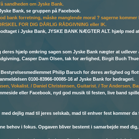
 Få sandheden om Jyske Bank.
 Jyske Bank, se gruppen på Facebook.
 god bank forretning, måske manglende moral ? sagerne kommer 
RSKEL FOR DIG DÅRLIG RÅDGIVNING eller IK.
odtaget i Jyske Bank, JYSKE BANK NÆGTER ALT. hjælp med at få 
og deres hjælp omkring sagen som Jyske Bank nægter at udlever a
rådgivning, Casper Dam Olsen, tak for ærlighed, Birgit Buch Thues
estyrelsesmedlemmet Philip Baruch for deres ærlighed og flotte
 anmeldelsen 0100-83966-00085-16 af Jyske Bank for bedrageri.
n, Vokalist. / Daniel Christensen, Guitarist. / Tor Andersen, Bas
side eller Facebook, nyd god musik til festen, live band spiller 
ed dejlig mad til jeres selskab, mad til enhver fest kommer da fr
 behov i fokus. Opgaven bliver bestemt i samarbejde med dig, o