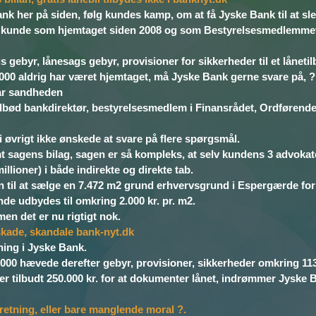
nk her på siden, følg kundes kamp, om at få Jyske Bank til at sl
øj til kunde som hjemtaget siden 2008 og som Bestyrelsesmedlemme
gebyr, lånesags gebyr, provisioner for sikkerheder til et lånetilb
8.000 aldrig har været hjemtaget, må Jyske Bank gerne svare på,
får sandheden
lbød bankdirektør, bestyrelsesmedlem i Finansrådet, Ordførende
 i øvrigt ikke ønskede at svare på flere spørgsmål.
t sagens bilag, sagen er så kompleks, at selv kundens 3 advokat
lioner) i både indirekte og direkte tab.
l at sælge en 7.472 m2 grund erhvervsgrund i Espergærde for kun 
nde udbydes til omkring 2.000 kr. pr. m2.
 men det er nu rigtigt nok.
ade, skandale bank-nyt.dk
ning i Jyske Bank.
000 hævede derefter gebyr, provisioner, sikkerheder omkring 113.0
 tilbudt 250.000 kr. for at dokumenter lånet, indrømmer Jyske B
retning, eller bare manglende moral ?.