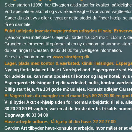
Siden starten i 1990, har Elvagten altid stået for kvalitet, pålidelig
Vort speciale er akut el og vvs Skade vagt – hvor vores vagttelefo
Søger du akut vvs eller el vagt er dette stedet du finder hjælp. s
få en samtale.
Fuldt udlejede investeringsejendom udbydes til salg, Erhver
Ejendommen indeholder 6 lejemål, fordelt fra 134 m2 til 163 m2, der
Grunden er forberedt til opførsel af en ny ejendom af samme større
du kan ringe til Carsten 40 33 34 00 for yderligere information.
Se evt. ejendommen her
www.storbjerg.dk
Lager, plads med kontor & værksted, klinik Helsingør, Esperg
Nye og flotte lokaler til leje i Nordsjælland, Espergærde ved H
for udvidelse, kan nemt opdeles til kontor og lager hotel, hvi
Espergærde Helsingør. Lej dit værksted, butik, kontor, værksted,
Billig start leje, fra 134 gode m2 udlejes, kontakt udlejer Car
El Vagten hvis du mangler en el mand tryk 80 20 20 80 en god 
Vi tilbyder Akut el-hjælp uden for normal arbejdstid til alle, all
80 20 20 80 El vagten, var en af de første der fik frikalds numme
Døgnvagt 40 33 34 00
Have arbejde udføres, få hjælp til din have. 22 22 77 00
Garden Art tilbyder have-konsulent arbejde, hvor målet er at v