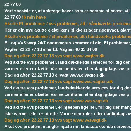
22 77 00
Vort speciale er, at anlægge haver som er nemme at passe, vil 
22 77 00
fb min have
Akutte El problemer / vvs problemer, alt i håndværks problem
Her er din nye akutte elektriker / blikkenslager døgnvagt, alarm
Akutte vvs problemer / el problemer, alt i håndværks proble
EL og VVS vagt 24/7 døgnvagten kommer til dig. El problemer, 
Vagten 22 22 77 13 eller EL Vagten 40 33 34 00
Dag og aften 22 22 77 13 vvs vagt www.vagten.dk
Ved akutte vvs problemer, land dækkende services for dig der 
varmer eller er utætte. Varme centraler. eller dagligdags vvs
Dag og aften 22 22 77 13 el vagt www.elvagten.dk
Dag og aften 22 22 77 13 vvs vagt www.vvs-vagten.dk
Ved akutte vvs problemer, landsdækkende services for dig der 
varmer eller er utætte. Varme centraler. eller dagligdags vvs
Dag og aften 22 22 77 13 vvs vagt www.vvs-vagt.dk
Ved akutte vvs problemer, er hjælpen lige her, for dig der man
ikke varmer eller er utætte. Varme centraler. eller dagligdags
Dag og aften 22 22 77 13 vvs vagt www.vvsvagt.dk
Akut vvs problem, mangler hjælp nu, landsdækkende services f