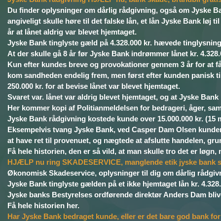
Du finder oplysninger om dårlig rådgivning, også om Jyske Ba
angiveligt skulle høre til det falske lån, et lån Jyske Bank l
år at lånet aldrig var blevet hjemtaget.
Jyske Bank tinglyste gæld på 4.328.000 kr. hævede tinglysnings 
At der skulle gå 8 år før Jyske Bank indrømmer lånet kr. 4.32
Kun efter kundes breve og provokationer gennem 3 år for at 
kom sandheden endelig frem, men først efter kunden panisk ti
250.000 kr. for at bevise lånet var blevet hjemtaget.
Svaret var. lånet var aldrig blevet hjemtaget, og at Jyske Bank
Her kommer kopi af Politianmeldelsen for bedrageri, åger, sam
Jyske Bank rådgivning kostede kunde over 15.000.000 kr. (15 mil
Eksempelvis tvang Jyske Bank, ved Casper Dam Olsen kunden ti
at have ret til provenuet, og nægtede at afslutte handelen, gru
Få hele historien, den er så vild, at man skulle tro det er løgn,
HJÆLP nu ring SKADESERVICE, manglende etik jyske bank sk
Økonomisk Skadeservice, oplysninger til dig om dårlig rådgiv
Jyske Bank tinglyste gælden på et ikke hjemtaget lån kr. 4.328.
Jyske banks Bestyrelses ordførende direktør Anders Dam bliver
Få hele historien her.
Har Jyske Bank bedraget kunde, eller er det bare god bank for