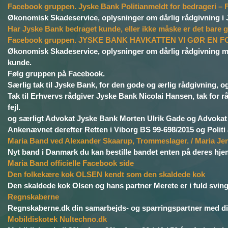
Facebook gruppen. Jyske Bank Politianmeldt for bedrageri –
Økonomisk Skadeservice, oplysninger om dårlig rådgivning i
Har Jyske Bank bedraget kunde, eller ikke måske er det bare
Facebook gruppen. JYSKE BANK HAVKATTEN VI GØR EN FO
Økonomisk Skadeservice, oplysninger om dårlig rådgivning m
kunde.
Følg gruppen på Facebook.
Særlig tak til Jyske Bank, for den gode og ærlig rådgivning, 
Tak til Erhvervs rådgiver Jyske Bank Nicolai Hansen, tak for 
fejl.
og særligt Advokat Jyske Bank Morten Ulrik Gade og Advokat B
Ankenævnet derefter Retten i Viborg BS 99-698/2015 og Politi
Maria Band ved Alexander Skaarup, Trommeslager. / Maria Jense
Nyt band i Danmark du kan bestille bandet enten på deres hjemme
Maria Band officielle Facebook side
Den folkekære kok OLSEN kendt som den skaldede kok
Den skaldede kok Olsen og hans partner Merete er i fuld sving m
Regnskaberne
Regnskaberne.dk din samarbejds- og sparringspartner med dine
Mobildiskotek Nultechno.dk