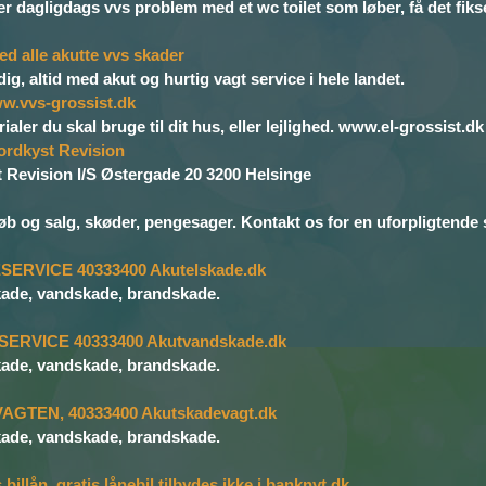
ler dagligdags vvs problem med et wc toilet som løber, få det fik
ed alle akutte vvs skader
ig, altid med akut og hurtig vagt service i hele landet.
ww.vvs-grossist.dk
rialer du skal bruge til dit hus, eller lejlighed. www.el-grossist
ordkyst Revision
 Revision I/S Østergade 20 3200 Helsinge
b og salg, skøder, pengesager. Kontakt os for en uforpligtende sa
ERVICE 40333400 Akutelskade.dk
skade, vandskade, brandskade.
ERVICE 40333400 Akutvandskade.dk
skade, vandskade, brandskade.
GTEN, 40333400 Akutskadevagt.dk
skade, vandskade, brandskade.
llån, gratis lånebil tilbydes ikke i banknyt.dk