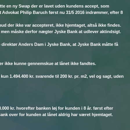
ette en ny Swap der er lavet uden kundens accept, som
t Advokat Philip Baruch først nu 31/5 2016 indrømmer, efter 8
ud der ikke var accepteret, ikke hjemtaget, altså ikke findes.
 ? men måske derfor nægter Jyske Bank at udlever aktindsigt.
 direktør Anders Dam i Jyske Bank, at Jyske Bank måtte få
er ikke kunne gennemskue at lånet ikke fandtes.
1.494.400 kr. svarende til 200 kr. pr. m2, vel og sagt, uden
00 kr. hvorefter banken løj for kunden i 8 år. først efter
ank over for kunden at lånet aldrig har været hjemtaget.