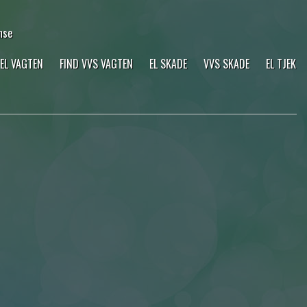
nse
 EL VAGTEN
FIND VVS VAGTEN
EL SKADE
VVS SKADE
EL TJEK