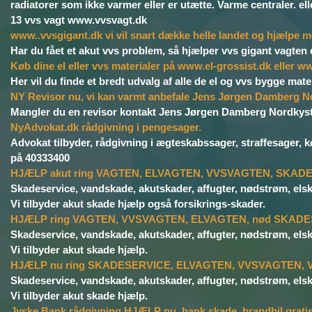
radiatorer som ikke varmer eller er utætte. Varme centraler. el
13 vvs vagt www.vvsvagt.dk
www..vvsgigant.dk vi vil snart dække helle landet og hjælpe m
Har du fået et akut vvs problem, så hjælper vvs gigant vagten d
Køb dine el eller vvs materialer på www.el-grossist.dk eller w
Her vil du finde et bredt udvalg af alle de el og vvs bygge mate
NY Revisor nu, vi kan varmt anbefale Jens Jørgen Damberg N
Mangler du en revisor kontakt Jens Jørgen Damberg Nordkyst
NyAdvokat.dk rådgivning i pengesager.
Advokat tilbyder, rådgivning i ægteskabssager, straffesager, kø
på 40333400
HJÆLP akut ring VAGTEN, ELVAGTEN, VVSVAGTEN, SKADES
Skadeservice, vandskade, akutskader, affugter, nødstrøm, el
Vi tilbyder akut skade hjælp også forsikrings-skader.
HJÆLP ring VAGTEN, VVSVAGTEN, ELVAGTEN, nød SKADES
Skadeservice, vandskade, akutskader, affugter, nødstrøm, el
Vi tilbyder akut skade hjælp.
HJÆLP nu ring SKADESERVICE, ELVAGTEN, VVSVAGTEN, VA
Skadeservice, vandskade, akutskader, affugter, nødstrøm, el
Vi tilbyder akut skade hjælp.
Jyske Bank rådgivning HJÆLP nu, bank skade, brandbil gratis bi