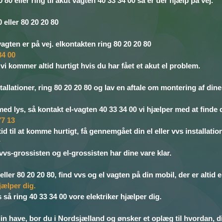
80 eller ring til akut vagten 40 33 34 00 så er der hjælp på vej.
0 eller 80 20 20 80
lvagten er på vej. elkontakten ring 80 20 20 80
34 00
 vi kommer altid hurtigt hvis du har fået et akut el problem.
tallationer, ring 80 20 20 80 og lav en aftale om montering af din
med lys, så kontakt el-vagten 40 33 34 00 vi hjælper med at finde 
77 13
id til at komme hurtigt, få gennemgået din el eller vvs installatio
r
 vvs-grossisten og el-grossisten har dine vare klar.
eller 80 20 20 80, find vvs og el vagten på din mobil, der er altid e
jælper dig.
s så ring 40 33 34 00 vore elektriker hjælper dig.
din have, bor du i Nordsjælland og ønsker et oplæg til hvordan, d