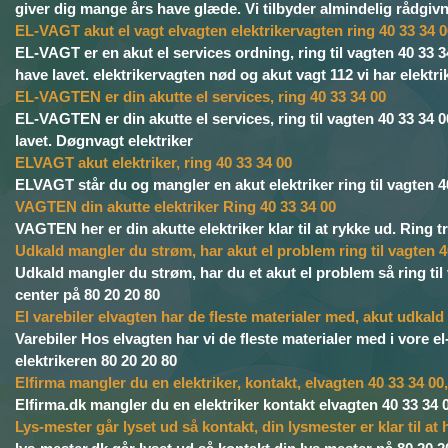
giver dig mange års have glæde. Vi tilbyder almindelig rådgivn
EL-VAGT akut el vagt elvagten elektrikervagten ring 40 33 34 
EL-VAGT er en akut el services ordning, ring til vagten 40 33 34
have lavet. elektrikervagten nød og akut vagt 112 vi har elek
EL-VAGTEN er din akutte el services, ring 40 33 34 00
EL-VAGTEN er din akutte el services, ring til vagten 40 33 34 00
lavet. Døgnvagt elektriker
ELVAGT akut elektriker, ring 40 33 34 00
ELVAGT står du og mangler en akut elektriker ring til vagten 40
VAGTEN din akutte elektriker Ring 40 33 34 00
VAGTEN her er din akutte elektriker klar til at rykke ud. Ring try
Udkald mangler du strøm, har akut el problem ring til vagten 4
Udkald mangler du strøm, har du et akut el problem så ring til 
center på 80 20 20 80
El varebiler elvagten har de fleste materialer med, akut udkald
Varebiler Hos elvagten har vi de fleste materialer med i vore el
elektrikeren 80 20 20 80
Elfirma mangler du en elektriker, kontakt, elvagten 40 33 34 00,
Elfirma.dk mangler du en elektriker kontakt elvagten 40 33 34 
Lys-mester går lyset ud så kontakt, din lysmester er klar til at