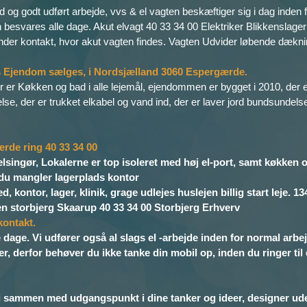
hed og godt udført arbejde, vvs & el vagten beskæftiger sig i dag inden f
n besvares alle dage. Akut elvagt 40 33 34 00 Elektriker Blikkenslag
e under kontakt, hvor akut vagten findes. Vagten Udvider løbende dækn
vs Ejendom sælges, i Nordsjælland 3060 Espergærde.
 er Køkken og bad i alle lejemål, ejendommen er bygget i 2010, der er
lse, der er trukket elkabel og vand ind, der er laver jord bundsundel
ærde ring 40 33 34 00
elsingør, Lokalerne er top isoleret med høj el-port, samt køkken 
s du mangler lagerplads kontor
 kontor, lager, klinik, grage udlejes huslejen billig start leje. 1
sten storbjerg Skaarup 40 33 34 00 Storbjerg Erhverv
kontakt.
e dage. Vi udfører også al slags el -arbejde inden for normal arbejd
r, derfor behøver du ikke tanke din mobil op, inden du ringer til d
i sammen med udgangspunkt i dine tanker og ideer, designer ude a